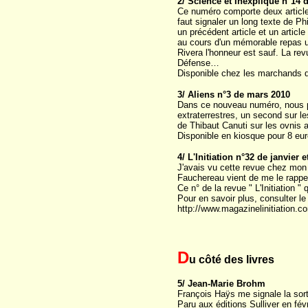
2/ Science et Inexpliqué n°14 
Ce numéro comporte deux articles
faut signaler un long texte de P
un précédent article et un articl
au cours d'un mémorable repas ufo
Rivera l'honneur est sauf. La rev
Défense…
Disponible chez les marchands d
3/ Aliens n°3 de mars 2010
Dans ce nouveau numéro, nous pou
extraterrestres, un second sur le
de Thibaut Canuti sur les ovnis
Disponible en kiosque pour 8 eu
4/ L'Initiation n°32 de janvier e
J'avais vu cette revue chez mon 
Fauchereau vient de me le rappel
Ce n° de la revue " L'Initiation "
Pour en savoir plus, consulter le 
http://www.magazinelinitiatio
D
u côté des livres
5/ Jean-Marie Brohm
François Haÿs me signale la sorti
Paru aux éditions Sulliver en fév