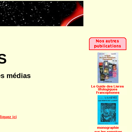
S
les médias
liquez ici