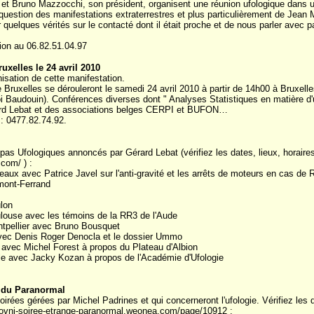
" et Bruno Mazzocchi, son président, organisent une réunion ufologique dans 
ra question des manifestations extraterrestres et plus particulièrement de Jean
quelques vérités sur le contacté dont il était proche et de nous parler avec p
tion au 06.82.51.04.97
uxelles le 24 avril 2010
isation de cette manifestation.
 Bruxelles se dérouleront le samedi 24 avril 2010 à partir de 14h00 à Bruxelle
oi Baudouin). Conférences diverses dont " Analyses Statistiques en matière d
rard Lebat et des associations belges CERPI et BUFON…
: 0477.82.74.92.
as Ufologiques annoncés par Gérard Lebat (vérifiez les dates, lieux, horaires 
com/ ) :
eaux avec Patrice Javel sur l'anti-gravité et les arrêts de moteurs en cas de
rmont-Ferrand
ulon
ulouse avec les témoins de la RR3 de l'Aude
ntpellier avec Bruno Bousquet
avec Denis Roger Denocla et le dossier Ummo
 avec Michel Forest à propos du Plateau d'Albion
oble avec Jacky Kozan à propos de l'Académie d'Ufologie
t du Paranormal
irées gérées par Michel Padrines et qui concerneront l'ufologie. Vérifiez les d
w.ovni-soiree-etrange-paranormal.weonea.com/page/10912 :