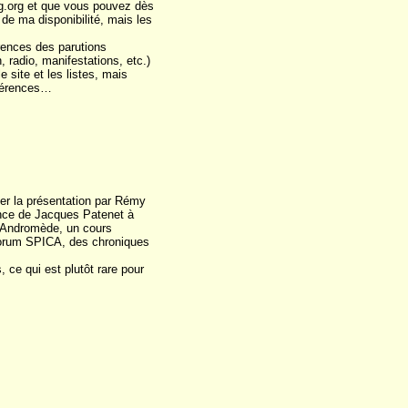
og.org et que vous pouvez dès
de ma disponibilité, mais les
rences des parutions
radio, manifestations, etc.)
e site et les listes, mais
éférences…
ter la présentation par Rémy
ence de Jacques Patenet à
 d'Andromède, un cours
 forum SPICA, des chroniques
 ce qui est plutôt rare pour