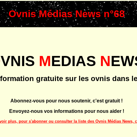
Ovnis Médias News n°68
O
VNIS
M
EDIAS
N
EW
nformation gratuite sur les ovnis dans 
Abonnez-vous pour nous soutenir, c'est gratuit !
Envoyez-nous vos informations pour nous aider !
oir plus, pour s'abonner ou consulter la liste des Ovnis Médias News, c