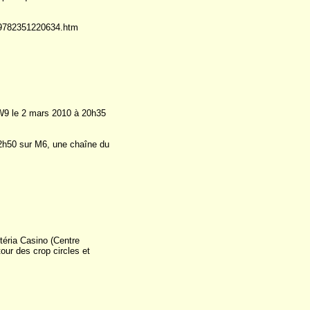
es_9782351220634.htm
 W9 le 2 mars 2010 à 20h35
 22h50 sur M6, une chaîne du
téria Casino (Centre
our des crop circles et