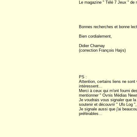
Le magazine " Télé 7 Jeux " de 
Bonnes recherches et bonne lect
Bien cordialement,
Didier Charnay
(correction François Haÿs)
PS :
Attention, certains liens ne son
intéressent…
Merci à ceux qui m'ont fourni des
mentionner " Ovnis Médias Ne
Je voudrais vous signaler que la
soutenir et découvrir " Ufo Log ",
Je signale aussi que j'ai beauco
préférables…