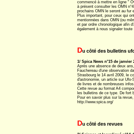
commencé à mettre en ligne " Ov
à présent consulter les OMN n°45
prochains OMN le seront au fur e
Plus important, pour ceux qui on
mentionnées dans OMN (ou même dé
et par ordre chronologique afin d'
également à nous signaler toute
D
u côté des bulletins u
1/ Spica News n°15 de janvier 
Après une absence de deux ans, l
Fauchereau d'une observation da
Strasbourg le 14 avril 2009, le c
d'astronomie, un article sur Uf
de livres et de nombreuses infos
Cette revue au format A4 comport
les bulletins de ce type. De fort
Pour en savoir plus sur la revue, 
http://www.spica.org/
D
u côté des revues