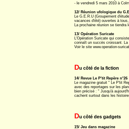
- le vendredi 5 mars 2010 à Col
12/ Réunion ufologique du G.
Le G.E.R.U (Groupement d'études
vacances d'été) ouvertes à tous,
La prochaine réunion se tiendra
13/ Opération Suricate
L'Opération Suricate qui consiste
connaît un succès croissant. La p
Voir le site www.operation-suricat
D
u côté de la fiction
14/ Revue Le P'tit Repère n°26
Le magazine gratuit " Le P'tit R
avec des reportages sur les planè
bien précisé : " Jusqu'à aujourd'
cachent surtout dans les histoir
D
u côté des gadgets
15/ Jeu dans magazine