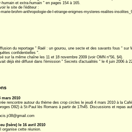
ur-humain et extra-humain " en pages 154 à 165.
oir le site de l'éditeur :
an-marie-brohm-anthropologie-de-l-etrange-enigmes-mysteres-realites-insolit
ffusion du reportage " Raël : un gourou, une secte et des savants fous " sur
êtes confidentielles ".
usé sur la même chaîne les 11 et 18 novembre 2009 (voir OMN n°56, §4).
ait déjà été diffusé dans l'émission " Secrets d'actualités " le 4 juin 2006 à
ons
4 mars 2010
rée rencontre autour du thème des crop circles le jeudi 4 mars 2010 à la Café
roges D92) à St-Paul lès Romans à partir de 17h45. Discussions et repas aut
ncis.jr38@gmail.com
u (Isère) le 16 avril 2010
 organise cette réunion.