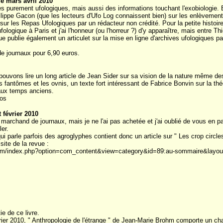
de mars avril 2010
 purement ufologiques, mais aussi des informations touchant l'exobiologie. En
hilippe Gacon (que les lecteurs d'Ufo Log connaissent bien) sur les enlèvement
e sur les Repas Ufologiques par un rédacteur non crédité. Pour la petite histoir
logique à Paris et j'ai l'honneur (ou l'horreur ?) d'y apparaître, mais entre T
ue publie également un articulet sur la mise en ligne d'archives ufologiques par
e journaux pour 6,90 euros.
vons lire un long article de Jean Sider sur sa vision de la nature même des
s fantômes et les ovnis, un texte fort intéressant de Fabrice Bonvin sur la théo
 aux temps anciens.
ros
t février 2010
marchand de journaux, mais je ne l'ai pas achetée et j'ai oublié de vous en 
er.
 qui parle parfois des agroglyphes contient donc un article sur " Les crop circl
site de la revue :
n.com/index.php?option=com_content&view=category&id=89:au-sommaire&layo
e de ce livre.
rier 2010, " Anthropologie de l'étrange " de Jean-Marie Brohm comporte un chap