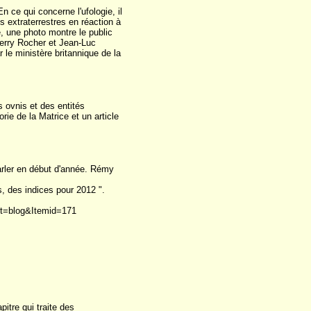
 ce qui concerne l'ufologie, il
s extraterrestres en réaction à
e, une photo montre le public
hierry Rocher et Jean-Luc
 le ministère britannique de la
 ovnis et des entités
rie de la Matrice et un article
parler en début d'année. Rémy
es, des indices pour 2012 ".
ut=blog&Itemid=171
itre qui traite des