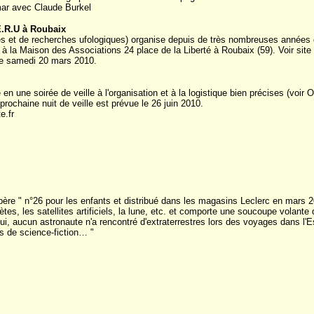
mar avec Claude Burkel
E.R.U à Roubaix
 et de recherches ufologiques) organise depuis de très nombreuses années 
 à la Maison des Associations 24 place de la Liberté à Roubaix (59). Voir site
 le samedi 20 mars 2010.
 en une soirée de veille à l'organisation et à la logistique bien précises (voir
rochaine nuit de veille est prévue le 26 juin 2010.
e.fr
epère " n°26 pour les enfants et distribué dans les magasins Leclerc en mars 
tes, les satellites artificiels, la lune, etc. et comporte une soucoupe volante 
hui, aucun astronaute n'a rencontré d'extraterrestres lors des voyages dans l'
es de science-fiction… "