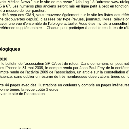
nis Médias News " sur le site de ma revue " Ufo Log " à l'adresse www.ufol
 à 67. Les numéros plus anciens seront mis en ligne petit à petit en fonction 
t à mesure de leur parution.
t déjà reçu ces OMN, vous trouverez également sur le site les listes des réfé
couvertes depuis), classées par type (revues, journaux, livres, télévision, 
avoir une vue d'ensemble de l'ufologie actuelle. Vous êtes invités à consulter l
 référence supplémentaire… Chacun peut participer à enrichir ces listes de r
fologiques
2010
e bulletin de l'association SPICA est de retour. Dans ce numéro, on peut no
ns l'Yonne le 31 mai 2008, le compte rendu par Jean-Paul Frey de la confér
ompte rendu de l'activité 2009 de l'association, un article sur la constellation
o-Science, sans oublier un résumé de très nombreuses observations tirées du
.
e 44 pages avec des illustrations en couleurs y compris en pages intérieures,
 bonne tenue, la revue coûte 3 euros.
voir le site de l'association :