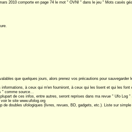
mars 2010 comporte en page 74 le mot " OVNI " dans le jeu " Mots casés géa
ure.
t valables que quelques jours, alors prenez vos précautions pour sauvegarder 
 informations, à ceux qui m'en fourniront, à ceux qui les lisent et qui les font
ws " comme source…
 plupart de ces infos, entre autres, seront reprises dans ma revue " Ufo Log "
 voir le site www.ufolog.org
up de doubles ufologiques (livres, revues, BD, gadgets, etc.). Liste sur sim