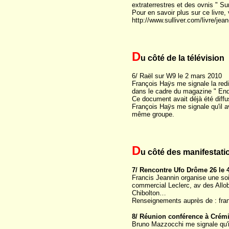
extraterrestres et des ovnis " S
Pour en savoir plus sur ce livre, v
http://www.sulliver.com/livre/je
D
u côté de la télévision
6/ Raël sur W9 le 2 mars 2010
François Haÿs me signale la redi
dans le cadre du magazine " Enqu
Ce document avait déjà été diff
François Haÿs me signale qu'il av
même groupe.
D
u côté des manifestati
7/ Rencontre Ufo Drôme 26 le 
Francis Jeannin organise une soi
commercial Leclerc, av des Allob
Chibolton…
Renseignements auprès de : fra
8/ Réunion conférence à Crémie
Bruno Mazzocchi me signale qu'il