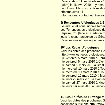
L'association " Ovni Nord-Isère 
(Isère) le 16 avril 2010. Il y se
pour Bruno Mazzocchi de rétablir 
effectué avec lui.
Informations, contact et réserva
9/ Rencontres Ufologiques à Br
Gérard Lebat nous signale l'organ
Les 7e rencontres ufologiques de
Depaire, n°2 (face au stade du r
jours ", repas, présence de Gé
Réservations et renseignements 
10/ Les Repas Ufologiques
Voici les dates des prochains Rep
http://www.les-repas-ufologiques.
- le vendredi 5 mars 2010 à Bord
- le vendredi 5 mars 2010 à Cle
- le samedi 6 mars 2010 à Brest
- le mercredi 10 mars 2010 à To
- le mercredi 10 mars 2010 à To
- le vendredi 19 mars 2010 à Mo
- le lundi 22 mars 2010 à Lyon 
- le samedi 27 mars 2010 à Nice
- le jeudi 1er avril 2010 à Gren
…
11/ Les Soirées de l'Etrange e
Voici les dates des prochaines So
conditions sur le site http://ww