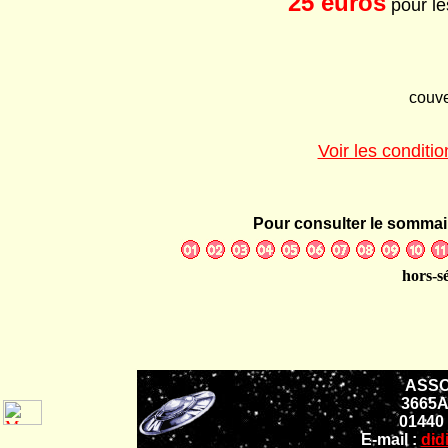
25 euros
pour le
couve
Voir les conditi
Pour consulter le sommai
hors-s
ASSO
3665A
01440
E-mail :
did