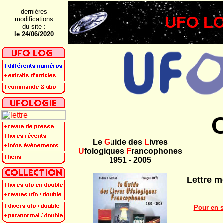
dernières
UFO LO
modifications
du site :
le 24/06/2020
Le
G
uide des
L
ivres
U
fologiques
F
rancophones
1951 - 2005
Lettre m
Pour en s