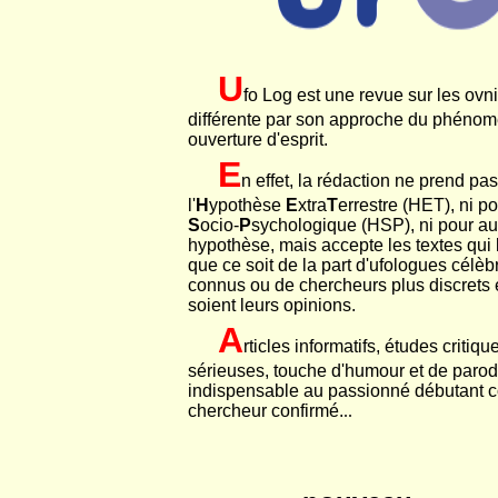
U
fo Log est une revue sur les ovni
différente par son approche du phénom
ouverture d'esprit.
E
n effet, la rédaction ne prend pas 
l'
H
ypothèse
E
xtra
T
errestre (HET), ni pou
S
ocio-
P
sychologique (HSP), ni pour a
hypothèse, mais accepte les textes qui 
que ce soit de la part d'ufologues célèb
connus ou de chercheurs plus discrets 
soient leurs opinions.
A
rticles informatifs, études critiqu
sérieuses, touche d'humour et de parodi
indispensable au passionné débutant
chercheur confirmé.
..