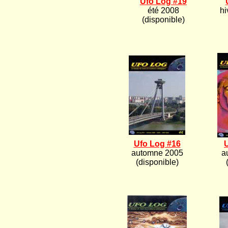
Ufo Log #19
été 2008
hi
(disponible)
Ufo Log #16
automne 2005
a
(disponible)